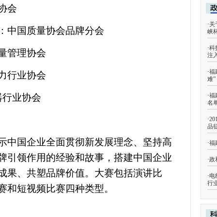
协会
·
关
：中国质量协会品牌分会
峡
·
科
量管理协会
注
·
福
力行业协会
难
器行业协会
·
福
名
·
2
品
示中国企业全面贯彻新发展理念、坚持高
·
福
牌引领作用的经验和故事，搭建中国企业
·
政
成果、共塑品牌价值。大赛包括演讲比
·
电
行
赛和短视频比赛四种类型。