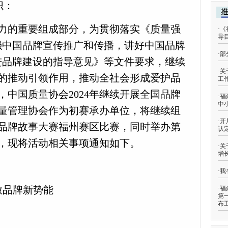
织：
力的重要组成部分，为贯彻落实《质量强
·
《
导
强中国品牌宣传推广和传播，讲好中国品牌
·
部
进品牌建设的指导意见》等文件要求，继续
·
关
的推动引领作用，推动全社会形成爱护品
工
，
中国质量协会
2024年继续开展全国品牌
·
福
中
量管理协会
作为初赛承办单位
，
将继续组
·
开
品牌故事大赛福州赛区
比赛，
同时举办第
认
，现将活动相关事项通知如下。
·
关
增
·
我
放品牌新势能
·
福
第
布