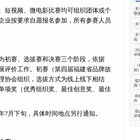
·
关
、短视频、微电影比赛均可组织团体或个
暨
企业按要求自愿报名参加，所有参赛人员
·
关
·
关
知
·
2
评
为初赛、选拔赛和决赛三个阶段，依据
·
《
展评价工作。初赛（第四届福建省品牌故
则
理协会组织，选拔方式为线上线下相结
·
提
报
单项奖（优秀组织奖、最佳创意奖、最佳
·
积
作
·
我
4年
7
月
下旬，
具体时间地点另行通知。
评