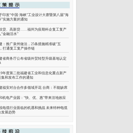
于印发“中国·海峡”工业设计大赛暨第八届“海
杯”实施方案的通知
技贷、高新贷……福州为疫期科企复工复产
入“金融活水”
建：推广泉州做法，25条措施精准破“五
”，打通复工复产操作链
建省商务厅公布省级外贸转型升级基地认定
单
019年度第二批福建省工业和信息化重点新产
征集和发布工作的通知
建福安对台合作多领域开花 台商：不能缺席
和机电产业园：“快、优、惠”带来洼地效应
线电缆行业面临的机遇和挑战 未来特种电缆
业发展趋势