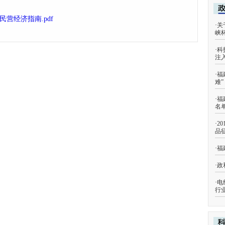
营经济指南.pdf
·
关
峡
·
科
注
·
福
难
·
福
名
·
2
品
·
福
·
政
·
电
行