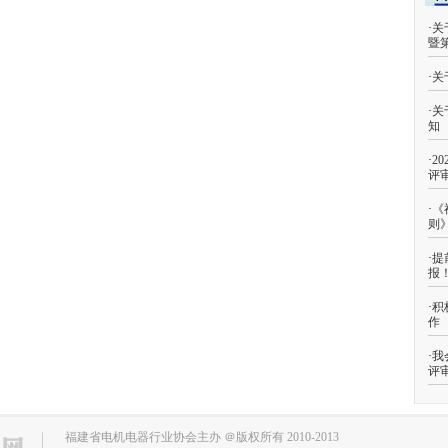
·
关
暨
·
关
·
关
知
·
2
评
·
《
则
·
提
报
·
积
作
·
我
评
福建省电机电器行业协会主办 ＠版权所有 2010-2013