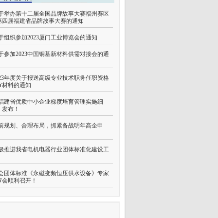
于举办第十二届全国品牌故事大赛福州赛区
第四届福建省品牌故事大赛的通知
于组织参加2023厦门工业博览会的通知
于参加2023中国铜基新材料供需对接会的通
023年度关于报送高级专业技术职务任职资格
审材料的通知
福建省优质中小企业梯度培育管理实施细
》发布！
前规划、合理布局，抓紧备战明年高企申
！
极推进我省电机电器行业团体标准化建设工
会团体标准《永磁变频恒压供水设备》专家
审会顺利召开！