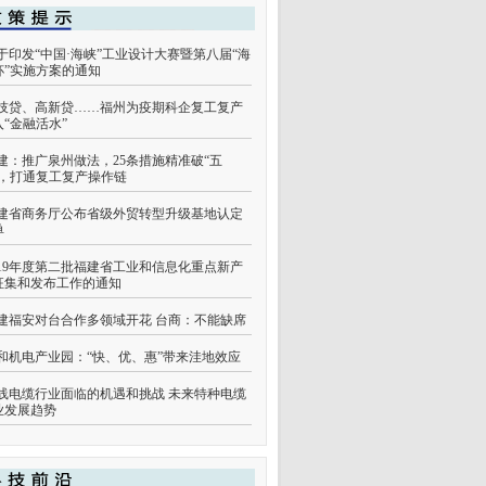
于印发“中国·海峡”工业设计大赛暨第八届“海
杯”实施方案的通知
技贷、高新贷……福州为疫期科企复工复产
入“金融活水”
建：推广泉州做法，25条措施精准破“五
”，打通复工复产操作链
建省商务厅公布省级外贸转型升级基地认定
单
019年度第二批福建省工业和信息化重点新产
征集和发布工作的通知
建福安对台合作多领域开花 台商：不能缺席
和机电产业园：“快、优、惠”带来洼地效应
线电缆行业面临的机遇和挑战 未来特种电缆
业发展趋势