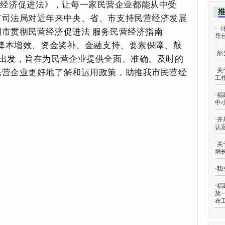
营经济促进法》，让每一家民营企业都能从中受
市司法局对近年来中央、省、市支持民营经济发展
·
《
市贯彻民营经济促进法 服务民营经济指南
导
、降本增效、资金奖补、金融支持、要素保障、鼓
·
部
面出发，旨在为民营企业提供全面、准确、及时的
民营企业更好地了解和运用政策，助推我市民营经
·
关
工
·
福
中
·
开
认
·
关
增
·
我
·
福
第
布