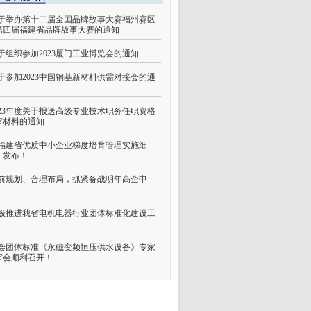
于举办第十二届全国品牌故事大赛福州赛区
第四届福建省品牌故事大赛的通知
于组织参加2023厦门工业博览会的通知
于参加2023中国铜基新材料供需对接会的通
023年度关于报送高级专业技术职务任职资格
审材料的通知
福建省优质中小企业梯度培育管理实施细
》发布！
前规划、合理布局，抓紧备战明年高企申
！
极推进我省电机电器行业团体标准化建设工
会团体标准《永磁变频恒压供水设备》专家
审会顺利召开！