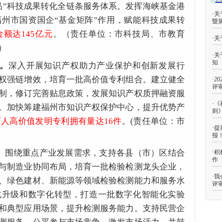
品”科技成果转化全链条服务体系。发挥
海峡基金港
·
关
州市国资国企“基金矩阵”作用，赋能科技成果转
暨
金额达145亿元
。（责任单位：市科技局、市教育
·
关
）
·
关
知
系。
深入开展知识产权助力产业保护和创新发展行
权强链增效，培育一批高价值专利组合。建立健全
·
2
评
制，修订完善贴息政策，发展知识产权质押融资服
·
《
。加快筹建福州市知识产权保护中心，提升优势产
则
万人高价值发明专利拥有量达16件
。(责任单位：市
·
提
报
。
围绕重点产业发展需求，支持各县（市）区结合
·
积
作
与制造业协同布局，培育一批检验检测龙头企业，
·
我
、绿色建材、新能源等领域检验检测能力和服务水
评
化升级和数字化转型，打造一批数字化智能化实验
和典型应用场景，提升检测服务能力。支持民营企