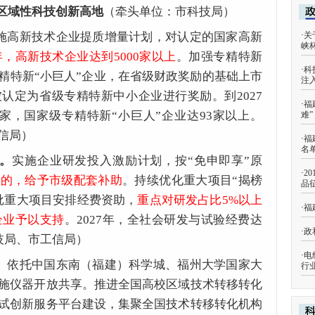
区域性科技创新高地
（牵头单位：市科技局）
施高新技术企业提质增量计划，对认定的国家高新
·
关
峡
7年，高新技术企业达到5000家以上
。加强专精特新
·
科
精特新“小巨人”企业，在省级财政奖励的基础上市
注
认定为省级专精特新中小企业进行奖励。到2027
·
福
1家，国家级专精特新“小巨人”企业达93家以上。
难
信局）
·
福
名
关。
实施企业研发投入激励计划，按“免申即享”原
·
2
补的，给予市级配套补助
。持续优化重大项目“揭榜
品
批重大项目安排经费资助，
重点对研发占比5%以上
·
福
企业予以支持
。2027年，全社会研发与试验经费达
·
政
技局、市工信局）
·
电
。
依托中国东南（福建）科学城、福州大学国家大
行
施仪器开放共享。推进全国高校区域技术转移转化
试创新服务平台建设，集聚全国技术转移转化机构