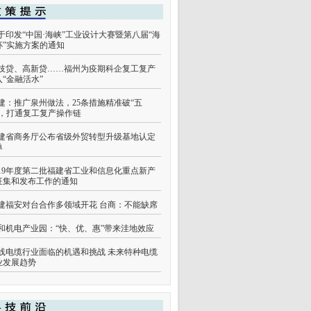
于印发“中国·海峡”工业设计大赛暨第八届“海
杯”实施方案的通知
技贷、高新贷……福州为疫期科企复工复产
入“金融活水”
建：推广泉州做法，25条措施精准破“五
”，打通复工复产操作链
建省商务厅公布省级外贸转型升级基地认定
单
019年度第二批福建省工业和信息化重点新产
征集和发布工作的通知
建福安对台合作多领域开花 台商：不能缺席
和机电产业园：“快、优、惠”带来洼地效应
线电缆行业面临的机遇和挑战 未来特种电缆
业发展趋势