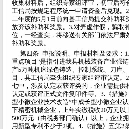
收集材料后，组织专家组评审，初审后符
工信局按规定程序统一申请资金后兑现。2
二年度的5月1日前向县工信局提交补助和
放弃该补助和奖励。3.对弄虚作假，骗取
位，一经查实，将移送有关部门依法严肃
补助和奖励。
第四条 申报说明、申报材料及要求：1
重点项目”是指引进我县机械装备产业强
产5万吨机床绿色铸造、控制系统、刀库
目，县工信局牵头组织专家组评审认定。2
七中，涉及认定或获评类的，企业需提供
认定或获评正式文件复印件等。3.《措施》
型小微企业技术改造”中成长型小微企业
下精密机械企业，上年实缴税收20万元以
500万元（由税务部门确认）以上，企业
用新型专利不少于2项。4.《措施》五第2