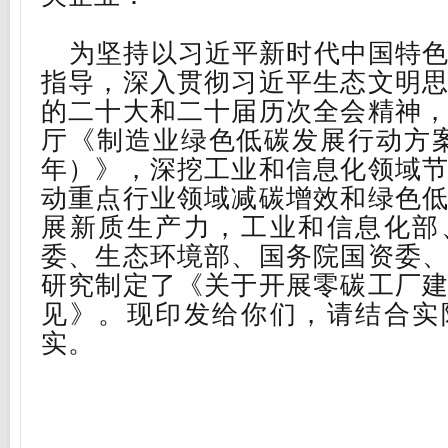
业
落
为
坚持
以习近平新时代中国特
实
指导，深入贯彻
习近平生态文明
〈
的二十大和二十届历次全会精神
国
厅《制造业绿色低碳发展行动方
家
年）》
，
深挖工业和信息化领域
智
动重点行业领域减碳增效和绿色
能
展新质生产力，工业和信息化部
制
委、生态环境部、国务院国资委
造
研究制定了《关于开展零碳工厂
标
见》。现印发给你们，请结合实
准
实。
体
系
建
设
指