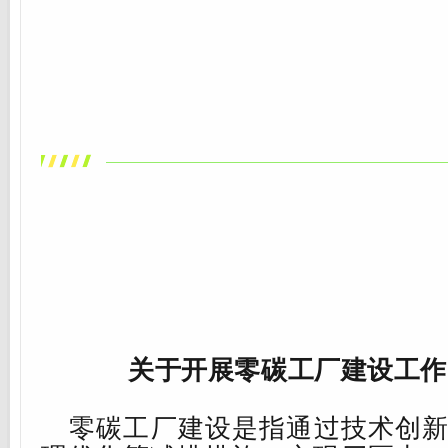
南
〉
实
施
方
案
》
的
通
知
关于开展
零碳工厂建设
工作
零碳工厂
建设
是指通过
技术创