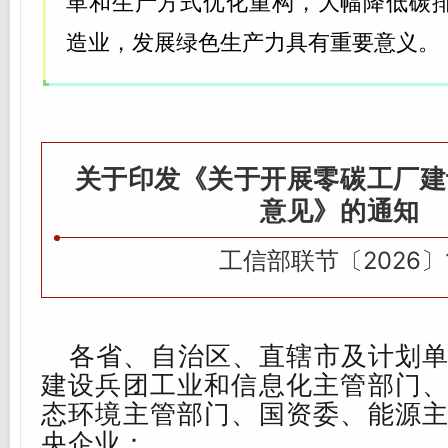
革和生产方式优化重构，大幅降低碳
造业，发展绿色生产力具有重要意义。
关于印发《关于开展零碳工厂建
意见》的通知
关
工信部联节
〔2026〕
于
印
发
各省、自治区、直辖市及计划
《
建设兵团工业和信息化主管部门
民
态环境主管部门、国资委、能源
爆
央企业
：
行