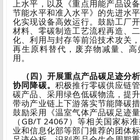
上水平，
以及
《重点用能产品设
节能水平和准入水平》的
先进
水
化实现设备高效运行。鼓励工厂
材料、零碳制造工艺流程再造、
化
、
利用
与封存
等前沿技术攻关
再生原料替代，废弃物减量、高
用。
（四）开展重点产品碳足迹
分
协同降碳。
积极推行零碳供应链
碳产品、采用绿色低碳物流，
提
带动产业链上下游落实节能降碳
鼓励采用《温室气体
产品碳足迹
（
GB/T 24067
）等相关国家标准
业和信息化部等部门推荐的团体
足迹
分析
，
识别产品全生命周期