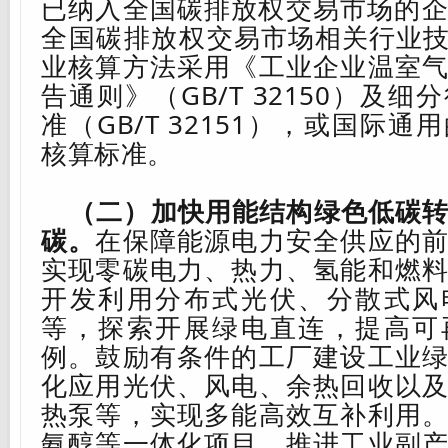
已纳入全国碳排放权交易市场的
全国碳排放权交易市场相关行业
业
核算方法采用《工业企业温室
告通则》（
GB/T 32150
）及细分
准（
GB/T 32151
），或国际通用
核算标准。
（二）加快用能结构绿色低碳
碳。
在保障能源电力安全供应的
实现零碳电力、热力
、氢能
和燃
开发利用分布式光伏、分散式风
等，探索开展绿电直连，提高可
例
。鼓励
有条件的工厂建设工业
化应用光伏、风电、余热回收以
热泵等，实现多能高效互补利用
氨
醇等一体化项目，推进工业副