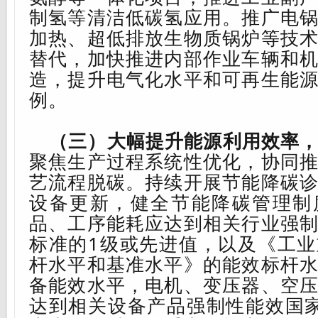
制氢等清洁低碳氢应用。推广电
加热、
超低排放
生物质锅炉等技
替代，
加快推进内部作业车辆和
造
，
提升电气化水平
和可再生能
例
。
（三）大幅提升能源利用效率
聚焦生产过程系统性优化，协同
艺流程脱碳。
持续开展节能降碳
设备更新，健全节能降碳管理制
品、工序能耗应达到相关行业强
标准的
1
级
或先进值
，
以及
《工业
杆水平和基准水平》的能效标杆
备能效水平，电机、变压器、空
达到相关设备产品强制性能效国