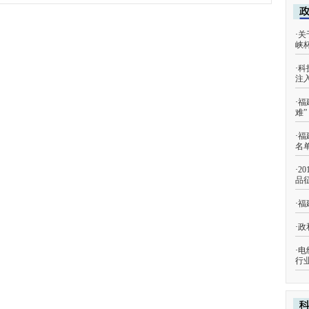
·
关
峡
·
科
注
·
福
难
·
福
名
·
2
品
·
福
·
政
·
电
行