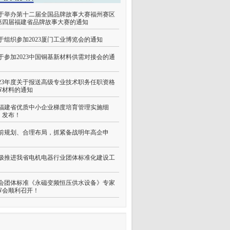
于举办第十二届全国品牌故事大赛福州赛区
第四届福建省品牌故事大赛的通知
于组织参加2023厦门工业博览会的通知
于参加2023中国铜基新材料供需对接会的通
023年度关于报送高级专业技术职务任职资格
审材料的通知
福建省优质中小企业梯度培育管理实施细
》发布！
前规划、合理布局，抓紧备战明年高企申
！
极推进我省电机电器行业团体标准化建设工
会团体标准《永磁变频恒压供水设备》专家
审会顺利召开！