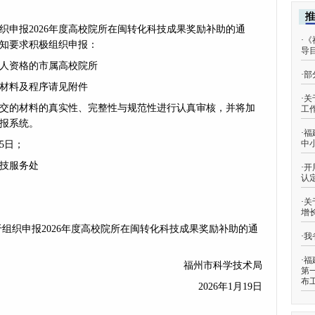
织申报2026年度高校院所在闽转化科技成果奖励补助的通
·
《
知要求积极组织申报：
导
人资格的市属高校院所
·
部
材料及程序请见附件
·
关
交的材料的真实性、完整性与规范性进行认真审核，并将加
工
报系统。
·
福
中
5日；
技服务处
·
开
认
·
关
增
组织申报2026年度高校院所在闽转化科技成果奖励补助的通
·
我
·
福
福州市科学技术局
第
布
2026年1月19日