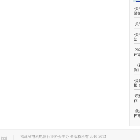
·
关
暨
·
关
·
关
知
·
2
评
·
《
则
·
提
报
·
积
作
·
我
评
福建省电机电器行业协会主办 ＠版权所有 2010-2013