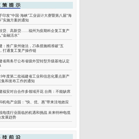
于印发“中国·海峡”工业设计大赛暨第八届“海
杯”实施方案的通知
技贷、高新贷……福州为疫期科企复工复产
入“金融活水”
建：推广泉州做法，25条措施精准破“五
”，打通复工复产操作链
建省商务厅公布省级外贸转型升级基地认定
单
019年度第二批福建省工业和信息化重点新产
征集和发布工作的通知
建福安对台合作多领域开花 台商：不能缺席
和机电产业园：“快、优、惠”带来洼地效应
线电缆行业面临的机遇和挑战 未来特种电缆
业发展趋势