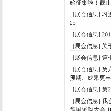
始征集啦！截止
[
展会信息
]
习
05
[
展会信息
]
2
[
展会信息
]
关
[
展会信息
]
第
[
展会信息
]
第
预期、成果更
[
展会信息
]
第
[
展会信息
]
我
跨国采购大会
1