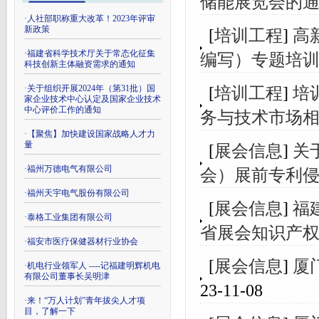
储能展览会的
·
人社部职称重大改革！2023年评审
新政策
[
培训工程
]
高
·
福建省科学技术厅关于常态化征集
编写）专题培
科技创新主体融资需求的通知
·
关于组织开展2024年（第31批）国
[
培训工程
]
培
家企业技术中心认定及国家企业技术
中心评价工作的通知
务与技术市场
·
【聚焦】加快建设国家战略人才力
量
[
展会信息
]
关
·
福州万德电气有限公司
会）展前专利
·
福州天宇电气股份有限公司
[
展会信息
]
福
·
泰格工业集团有限公司
省展会知识产
·
福安市医疗保健器材行业协会
[
展会信息
]
厦
·
机电行业领军人 ----记福建明辉机电
有限公司董事长吴明津
23-11-08
·
来！“万人计划”青年拔尖人才项
目，了解一下