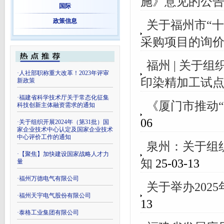
施》意见的公
国际
政策信息
关于福州市“
采购项目的询
福州 | 关于
·
人社部职称重大改革！2023年评审
印染精加工试
新政策
·
福建省科学技术厅关于常态化征集
《厦门市推动
科技创新主体融资需求的通知
06
·
关于组织开展2024年（第31批）国
家企业技术中心认定及国家企业技术
中心评价工作的通知
泉州：关于组
·
【聚焦】加快建设国家战略人才力
知
25-03-13
量
·
福州万德电气有限公司
关于举办20
·
福州天宇电气股份有限公司
13
·
泰格工业集团有限公司